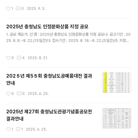
르섬. 참가비용 20만원 입니다.
작성시간
1
0
2025. 9. 3.
2025년 충청남도 인정문화상품 지정 공모
글 내용
1. 공모 개요가. 건 명 : 2025년 충청남도 인정문화상품 지정 공모나. 공고기간 : 20
25. 8. 8.~8. 22.(15일간)다. 접수기간 : 2025. 8. 18.~8. 22.(5일간)라. 지정상
품 : 1개 상품2. 공모 내용가. 출품분야-「문화산업진흥 기본법」제2조에 의한 문화상
품- 전통공예기술, 조형성을 바탕으로 아름다움, 상품성이 결합된 창의적 공예품-
작성시간
0
4
2025. 8. 21.
민․공예품, 공산품, 가공식품 중 관광기념품- 그 밖에 전통의상․식품 등 충청남도의
자원을 활용하여 제작한 상품나. 출품수량 : 1업체당 5개 상품 이내다. 출 품 료 : 없
음라. 신청자격 : 충청남도 내에 사업자 등록 또는 주민등록이 있는 개인마. 제외대상
202５년 제5５회 충청남도공예품대전 결과
: 모방품, 미완성 제품, 미풍양속에 저촉되는 제품 등3. 접수 방법가. 접수기간 ..
안내
작성시간
0
0
2025. 6. 25.
2025년 제27회 충청남도관광기념품공모전
결과안내
작성시간
1
1
2025. 6. 25.