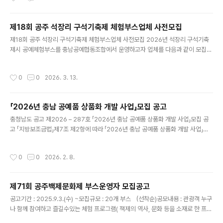
제18회 공주 석장리 구석기축제 체험부스업체 사전모집
글 내용
제18회 공주 석장리 구석기축제 체험부스업체 사전모집 2026년 석장리 구석기축
제시 공예체험부스를 충남공예협동조합에서 운영하고자 업체를 다음과 같이 모집합
니다. 1. 축제개요 ◯ 축제일자: 2026. 5. 2.(토) ~ 5. 5.(화) / 4일간 ◯ 장 소: 석
장리박물관 일원 ◯ 체험내용: ⓵ 석장리, 구석기 유물, 케릭터, 체험 등 (1개이상 우
작성시간
0
0
2026. 3. 13.
선) ※ 석장리 박물관 홈페이지 참조 ⓶ 기타 공주 및 백제 대표 유물 체험 등 ⓷ 체험
재료비 지원 ※재료비는 공주시청에서 재료 매입처에 직접 입금될 예정 2. 참가신청
접수 ◯ 신청기간: 2026. 3. 13.(금) ..
「2026년 충남 공예품 상품화 개발 사업」모집 공고
글 내용
충청남도 공고 제2026 – 287호 「2026년 충남 공예품 상품화 개발 사업」모집 공
고 「지방보조금법」제7조 제2항에 따라 「2026년 충남 공예품 상품화 개발 사업」지
원업체를 선정하고자 아래와 같이 모집 공고합니다. 2026. 2. 4. 충청남도지사 .󰊱
사업개요 ○ 사 업 명 : 2026년 공예품 상품화 개발 ○ 사업기간 : 2026. 3. ~ 12.
작성시간
0
0
2026. 2. 8.
○ 지원대상 : 지역 공예품 제조업자, 2025년 공모전 입상작 제조업자 등 ○ 지원규
모 : 15개소 내외 선정 ○ 지원내용 : 상품디자인, 포장재 개발, 원·부자재 가공 등 상
품화 지원 ○ 지 원 액 : 예산범위(36,000천원) 내 심사 후 차등지원(1,500,~3,00
제71회 공주백제문화제 부스운영자 모집공고
0천원) 󰊲 신청자격 ○ 공고일 현재 충청남도 내에 사업장을 둔 공예..
글 내용
공고기간 : 2025.9.3.(수) ~모집규모 : 20개 부스 （선착순)공모내용 : 관광객 누구
나 함께 참여하고 즐길수있는 체험 프로그램( 잭제의 역사, 문화 등을 소재로 한 프로
그램) 기 간 : 2025.10.3.(금) ~ 10.12(일) / 10일간장 소 : 공주시 금강신관공원 미