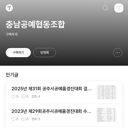
검색하기
티스토리
충남공예협동조합
구독자
0
구독하기
방명록
신고하기 레이어
열기
인기글
2025년 제31회 공주시공예품경진대회 결과
안내
0
0
조회
4
2023년 제29회공주시공예품경진대회 수상
자발표
0
0
조회
3