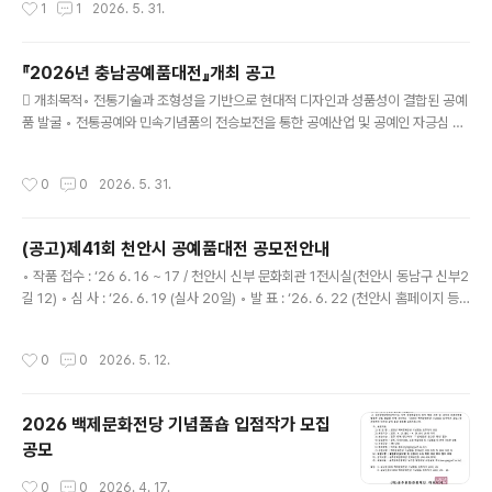
1
1
2026. 5. 31.
○ 전 시 : ‘26. 7. 24. ~ 7. 26.(공주고마센터 컨벤션홀) ○ 주최 /주관 : 공주시 / 충
남공예협동조합 ※ 일정은 사정에 따라 변동될 수 있음 2. 공모 주제 ○ 공주시를 대
표할 수 있는 지역특성 및 상징성을 가진 관광기념품 - 무령왕릉 출토 등 유물을 모티
『2026년 충남공예품대전』개최 공고
브로 한 제품 -..
글 내용
󰊱 개최목적◦ 전통기술과 조형성을 기반으로 현대적 디자인과 성품성이 결합된 공예
품 발굴 ◦ 전통공예와 민속기념품의 전승보전을 통한 공예산업 및 공예인 자긍심 고
취 ◦ 충남고유의 멋과 향을 느낄 수 있는 충남대표 공예상품 개발 ◦전국 공예품대전
에 공예품 상위 입상으로 충남공예 이미지 향상 도모 ◦ 공예산업 활성화를 통한 공예
작성시간
0
0
2026. 5. 31.
인의 소득증대 도모 󰊲 개최기관◦ 주 관 : 충남공예협동조합◦ 주 체 : 충청남도, 󰊳 일
정◦ 온라인 신청 : ‘26. 6. 1 ~ 6. 29 (http://www.crafts.or.kr ) - 반드시 본인 접
수(본인 인증 필수) ◦ 작품 접수 : ‘26. 6. 28(일) ~ 6. 29(월). / 아트센터 고마 (공주
(공고)제41회 천안시 공예품대전 공모전안내
시 고마나루길 90) ◦ 심 사 : ‘26. 7. 1.(..
글 내용
◦ 작품 접수 : ‘26 6. 16 ~ 17 / 천안시 신부 문화회관 1전시실(천안시 동남구 신부2
길 12) ◦ 심 사 : ‘26. 6. 19 (실사 20일) ◦ 발 표 : ‘26. 6. 22 (천안시 홈페이지 등)
◦ 낙선작 반출 : ‘26. 6. 22 ~ 23 (천안시 신부 문화회관) ◦ 시 상 : ‘26. 6. 25 (천
안시 신부 문화회관) ◦ 전 시 : ‘26. 6. 22 ~ 26 (5일간 / 천안시 신부 문화회관) ※
작성시간
0
0
2026. 5. 12.
상기 일정은 사정에 따라 변동될 수 있음◦ 행사장소 : 천안시 신 부 문화회관 (천안시
동남구 신부2길 12)
2026 백제문화전당 기념품숍 입점작가 모집
공모
작성시간
0
0
2026. 4. 17.